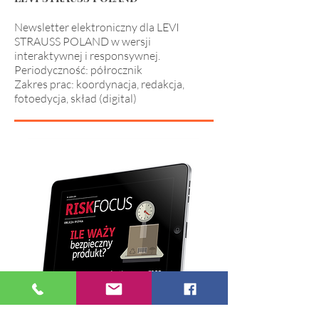
Newsletter elektroniczny dla LEVI
STRAUSS POLAND w wersji
interaktywnej i responsywnej.
Periodyczność: półrocznik
Zakres prac: koordynacja, redakcja,
fotoedycja, skład (digital)