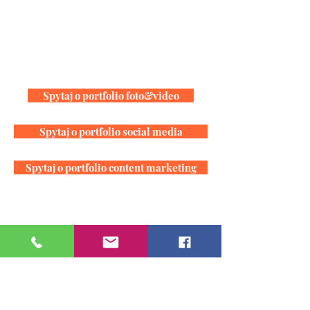
Spytaj o portfolio foto&video
Spytaj o portfolio social media
Spytaj o portfolio content marketing
Prócz tego trzymamy sztamę z kilkoma
innymi agencjami, dzięki czemu maczaliśmy